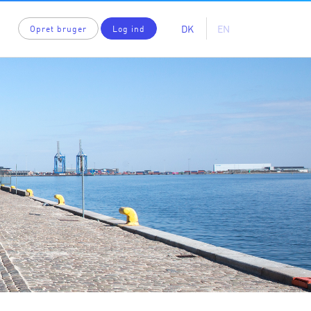
DK
EN
Opret bruger
Log ind