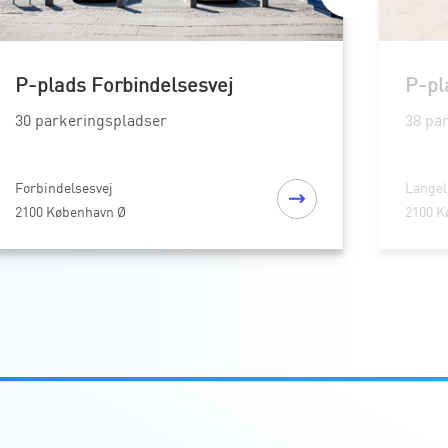
P-plads Forbindelsesvej
P-pl
30 parkeringspladser
38 pa
Forbindelsesvej
Langel
2100 København Ø
2100 K