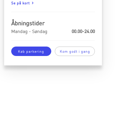
Se på kort
Åbningstider
Mandag - Søndag
00.00-24.00
Køb parkering
Kom godt i gang