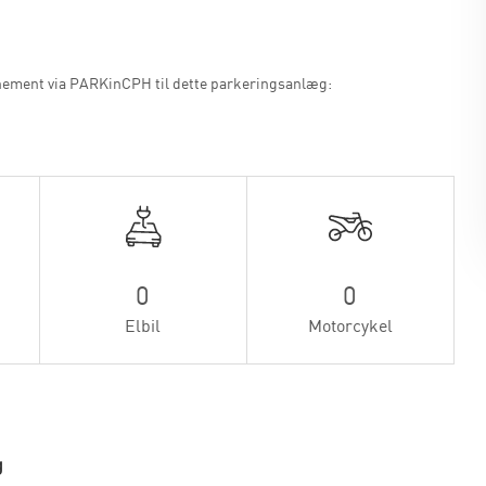
nement via PARKinCPH til dette parkeringsanlæg:
0
0
Elbil
Motorcykel
g